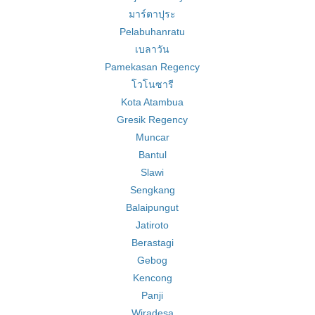
มาร์ตาปุระ
Pelabuhanratu
เบลาวัน
Pamekasan Regency
โวโนซารี
Kota Atambua
Gresik Regency
Muncar
Bantul
Slawi
Sengkang
Balaipungut
Jatiroto
Berastagi
Gebog
Kencong
Panji
Wiradesa