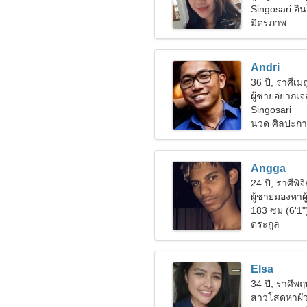
Singosari อิน
มิตรภาพ
Andri
36 ปี, ราศีเม
ผู้ชายอยากเจอ
Singosari
นวด ศิลปะก
Angga
24 ปี, ราศีพิจิ
ผู้ชายมองหาผู
183 ซม (6'1"
ตระกูล
Elsa
34 ปี, ราศีพ
สาวโสดหาผัว