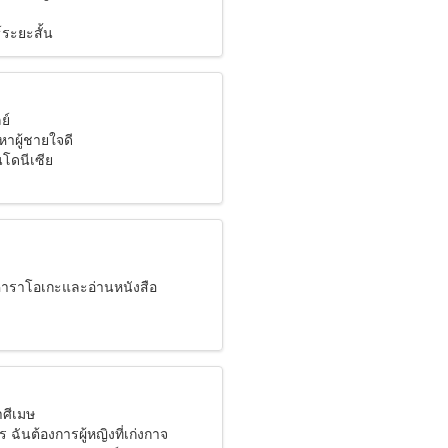
์ระยะสั้น
ย์
หาผู้ชายใจดี
นโดนีเซีย
คาราโอเกะและอ่านหนังสือ
าศีเมษ
 ฉันต้องการผู้หญิงที่เก่งกาจ