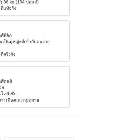
") 88 kg (194 ปอนด์)
ี่แท้จริง
ศีพิจิก
เป็นผู้หญิงที่เข้ากับคนง่าย
ี่จริงจัง
ศีตุลย์
ีย
นโดนีเซีย
การเมืองและกฎหมาย