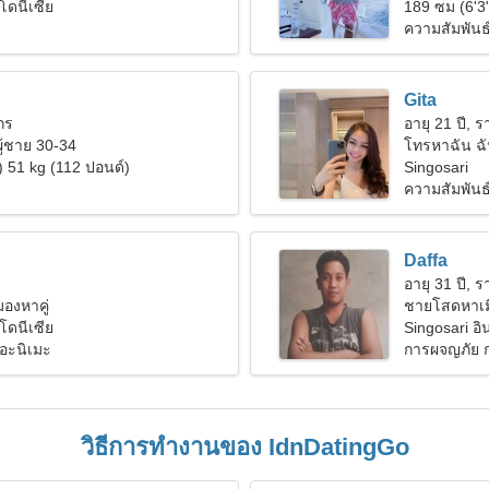
โดนีเซีย
189 ซม (6'3
ความสัมพันธ์ท
Gita
งกร
อายุ 21 ปี, รา
ผู้ชาย 30-34
โทรหาฉัน ฉัน
) 51 kg (112 ปอนด์)
Singosari
ความสัมพันธ์ท
Daffa
อายุ 31 ปี, รา
งมองหาคู่
ชายโสดหาเม
โดนีเซีย
Singosari อิ
อะนิเมะ
การผจญภัย 
วิธีการทำงานของ IdnDatingGo