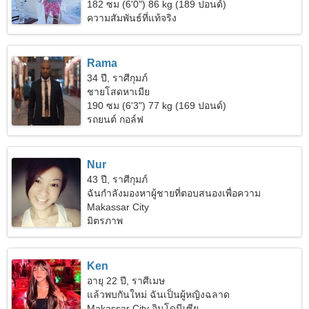
แบบ
182 ซม (6'0") 86 kg (189 ปอนด์)
ความสัมพันธ์ที่แท้จริง
Rama
34 ปี, ราศีกุมภ์
ชายโสดหาเมีย
190 ซม (6'3") 77 kg (169 ปอนด์)
รถยนต์ กอล์ฟ
Nur
43 ปี, ราศีกุมภ์
ฉันกำลังมองหาผู้ชายที่ตอบสนองเพื่อความ
สนุกสนาน
Makassar City
มิตรภาพ
Ken
อายุ 22 ปี, ราศีเมษ
แล้วพบกันใหม่ ฉันเป็นผู้หญิงฉลาด
Makassar City อินโดนีเซีย