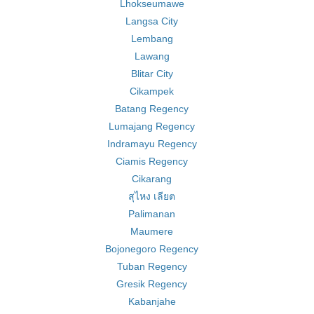
Lhokseumawe
Langsa City
Lembang
Lawang
Blitar City
Cikampek
Batang Regency
Lumajang Regency
Indramayu Regency
Ciamis Regency
Cikarang
สุไหง เลียต
Palimanan
Maumere
Bojonegoro Regency
Tuban Regency
Gresik Regency
Kabanjahe