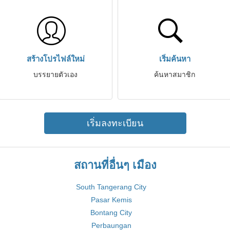
สร้างโปรไฟล์ใหม่
เริ่มค้นหา
บรรยายตัวเอง
ค้นหาสมาชิก
เริ่มลงทะเบียน
สถานที่อื่นๆ เมือง
South Tangerang City
Pasar Kemis
Bontang City
Perbaungan