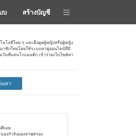
ะบบ
สร้างบัญชี
นโลยีใหม่ ๆ และดึงดูดผู้หญิงหรือผู้หญิง
มาชิกใหม่โดยใช้ระบบหาคู่ออนไลน์ที่มี
านวันที่แสนโรแมนติก เข้าร่วมเว็บไซต์หา
าศีเมษ
บสนองกำลังมองหาคู่ครอง