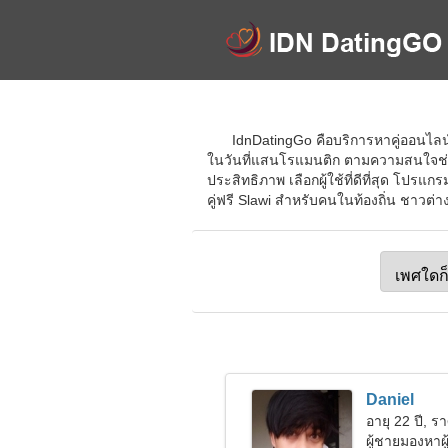
IdnDatingGo คือบริการหาคู่ออนไลน์ท
ในวันที่แสนโรแมนติก ตามความสนใจช่วยใ
ประสิทธิภาพ เลือกผู้ใช้ที่ดีที่สุด โป
คู่ฟรี Slawi สำหรับคนในท้องถิ่น ชาวต่าง
Daniel
อายุ 22 ปี, รา
ผู้ชายมองหาผ