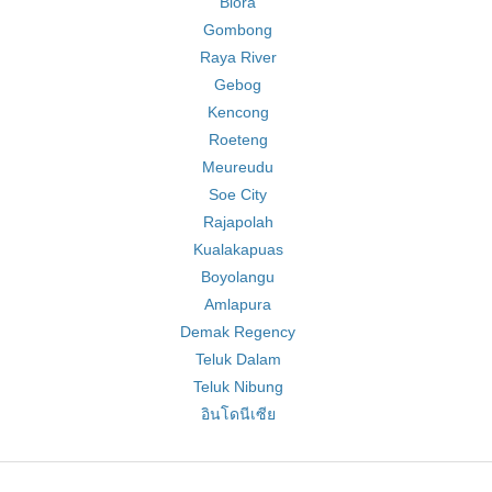
Blora
Gombong
Raya River
Gebog
Kencong
Roeteng
Meureudu
Soe City
Rajapolah
Kualakapuas
Boyolangu
Amlapura
Demak Regency
Teluk Dalam
Teluk Nibung
อินโดนีเซีย