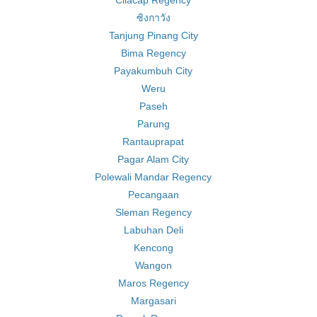
Cilacap Regency
ซิงกาวัง
Tanjung Pinang City
Bima Regency
Payakumbuh City
Weru
Paseh
Parung
Rantauprapat
Pagar Alam City
Polewali Mandar Regency
Pecangaan
Sleman Regency
Labuhan Deli
Kencong
Wangon
Maros Regency
Margasari