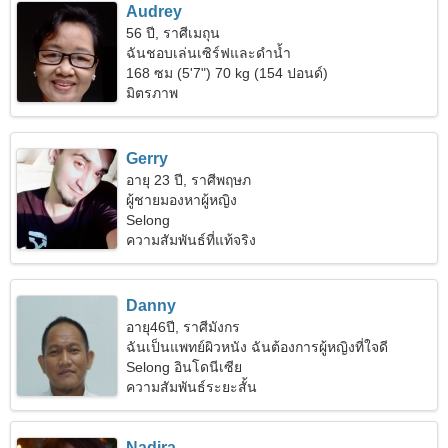
Audrey
56 ปี, ราศีเมถุน
ฉันชอบเล่นเซิร์ฟและดำน้ำ
168 ซม (5'7") 70 kg (154 ปอนด์)
มิตรภาพ
Gerry
อายุ 23 ปี, ราศีพฤษภ
ผู้ชายมองหาผู้หญิง
Selong
ความสัมพันธ์ที่แท้จริง
Danny
อายุ46ปี, ราศีมังกร
ฉันเป็นแพทย์ผิวหนัง ฉันต้องการผู้หญิงที่ใจดี
Selong อินโดนีเซีย
ความสัมพันธ์ระยะสั้น
Nadira