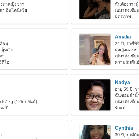
มองหาหญิงชรา
ฉันต้องการผู้
ตา อินโดนีเซีย
เปมาตังเซีย
มิตรภาพ
Amalia
ศีธนู
24 ปี, ราศีพิจ
ผู้หญิง
ผู้หญิงมองหา
นตา
เปมาตังเซียน
วีดีโอ
ความสัมพันธ์ท
Nadya
อายุ 59 ปี, รา
ว
ฉันชอบดำน้
) 57 kg (125 ปอนด์)
เปมาตังเซีย
็ทสกี
รักแท้
Cynthia
ก
30 ปี, ราศีกัน