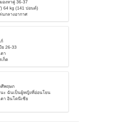
ังมองหาคู่ 36-37
") 64 kg (141 ปอนด์)
เล่นกลางอากาศ
ภ์
ีย 26-33
นตา
เก็ต
ราศีพฤษภ
่นะ ฉันเป็นผู้หญิงที่อ่อนโยน
ตา อินโดนีเซีย