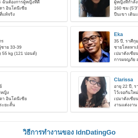
 ฉันต้องการผู้หญิงที่ดี
ผู้หญิงที่กำล
ตา อินโดนีเซีย
160 ซม (5'3
ี่แท้จริง
ปีนเขา เดิน
Eka
งกร
35 ปี, ราศีกุม
ผู้ชาย 33-39
ชายโสดหาเม
) 55 kg (121 ปอนด์)
เปมาตังเซีย
การผจญภัย ส
Clarissa
ย์
อายุ 22 ปี, 
้หญิง
ไว้เจอกันใหม
ตา อินโดนีเซีย
เปมาตังเซียน
ระยะสั้น
งานแต่งงาน
วิธีการทำงานของ IdnDatingGo