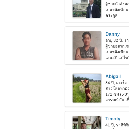
ผู้ชายกำลัง
เปมาตังเซียน
ตระกูล
Danny
อายุ 32 ปี, รา
ผู้ชายอยากเจอ
เปมาตังเซีย
เล่นสกี แก้ไข
Abigail
34 ปี, มะเร็ง
สาวโสดหาผั
171 ซม (5'8"
อารมณ์ขัน เจ
Timoty
41 ปี, ราศีพิจิ