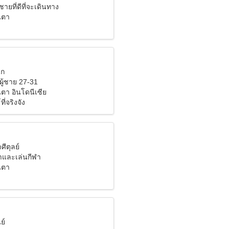
ชายที่ดีที่จะเดินทาง
นตา
ิก
ผู้ชาย 27-31
ตา อินโดนีเซีย
ี่จริงจัง
ศีตุลย์
ำและเล่นกีฬา
นตา
ย์