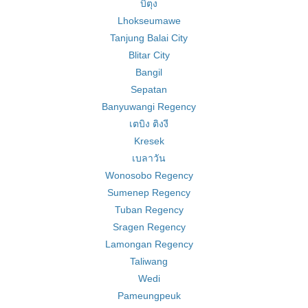
บิตุง
Lhokseumawe
Tanjung Balai City
Blitar City
Bangil
Sepatan
Banyuwangi Regency
เตบิง ติงงี
Kresek
เบลาวัน
Wonosobo Regency
Sumenep Regency
Tuban Regency
Sragen Regency
Lamongan Regency
Taliwang
Wedi
Pameungpeuk