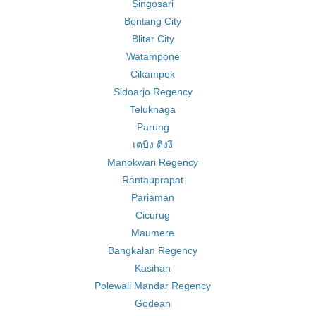
Singosari
Bontang City
Blitar City
Watampone
Cikampek
Sidoarjo Regency
Teluknaga
Parung
เตบิง ติงงี
Manokwari Regency
Rantauprapat
Pariaman
Cicurug
Maumere
Bangkalan Regency
Kasihan
Polewali Mandar Regency
Godean