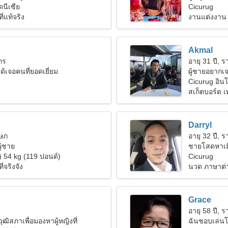
ดนีเซีย
จริงจัง
Cicurug
ี่แท้จริง
งานแต่งงาน
Akmal
งกร
อายุ 31 ปี, ร
ด้เจอคนที่ยอดเยี่ยม
ผู้ชายอยากเจ
Cicurug อินโ
สเก็ตบอร์ด 
Darryl
ฤษภ
อายุ 32 ปี, ร
ู้ชาย
ชายโสดหาเม
) 54 kg (119 ปอนด์)
Cicurug
่จริงจัง
นวด ภาษาต่
Grace
อายุ 58 ปี, ร
ฒิสภาเพื่อมองหาผู้หญิงที่
ฉันชอบเล่นโ