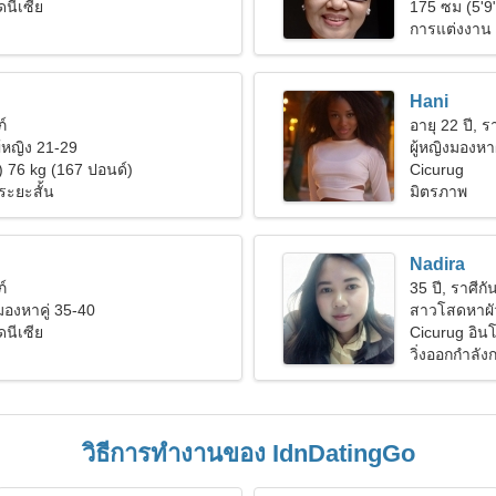
ดนีเซีย
175 ซม (5'9
การแต่งงาน
Hani
ภ์
อายุ 22 ปี, รา
ู้หญิง 21-29
ผู้หญิงมองหา
) 76 kg (167 ปอนด์)
Cicurug
ระยะสั้น
มิตรภาพ
Nadira
ภ์
35 ปี, ราศีกัน
งมองหาคู่ 35-40
สาวโสดหาผั
ดนีเซีย
Cicurug อินโ
วิ่งออกกำลัง
วิธีการทำงานของ IdnDatingGo