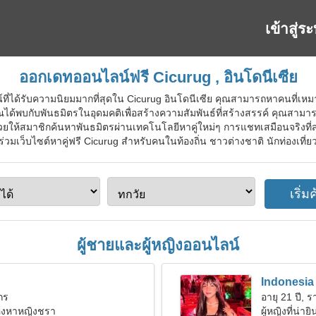
เข้าสู่ร
ออกเดทออนไลน์ฟรี Cicurug , อินโดนีเซีย
์ที่ได้รับความนิยมมากที่สุดใน Cicurug อินโดนีเซีย คุณสามารถหาคนที่เหม
ณได้พบกับพันธมิตรในอุดมคติเพื่อสร้างความสัมพันธ์ที่สร้างสรรค์ คุณสาม
่วยให้สมาชิกค้นหาพันธมิตรผ่านเทคโนโลยีหาคู่ใหม่ๆ การแชทเสมือนจริงที
ร่วมเว็บไซต์หาคู่ฟรี Cicurug สำหรับคนในท้องถิ่น ชาวต่างชาติ นักท่องเที่ย
ผู้ชายและผู้หญิงออนไลน์
n
Indonesia
งกร
อายุ 21 ปี, รา
มองหาหญิงชรา
ผู้หญิงที่น่า