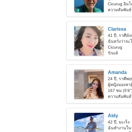
Cicurug อินโ
ความสัมพันธ์ท
Clarissa
41 ปี, ราศีมั
ฉันหวังว่าจะไ
Cicurug
รักแท้
Amanda
24 ปี, ราศีพ
ผู้หญิงมองหาผ
167 ซม (5'6"
ความสัมพันธ์ที
Aldy
42 ปี, มะเร็ง
ฉันทำงานในวุ