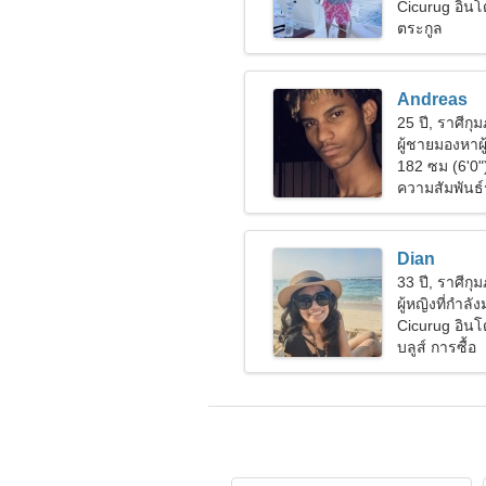
กระตือรือร้น
Cicurug อินโ
ตระกูล
Andreas
25 ปี, ราศีกุม
ผู้ชายมองหาผ
182 ซม (6'0"
ความสัมพันธ์
Dian
33 ปี, ราศีกุม
ผู้หญิงที่กำลั
Cicurug อินโ
บลูส์ การซื้อ