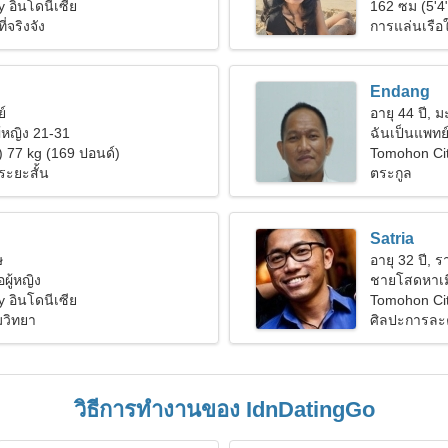
 อินโดนีเซีย
162 ซม (5'4
่จริงจัง
การแล่นเรื
Endang
ย์
อายุ 44 ปี, ม
ู้หญิง 21-31
ฉันเป็นแพทย์
) 77 kg (169 ปอนด์)
Tomohon Ci
ระยะสั้น
ตระกูล
Satria
ษ
อายุ 32 ปี, ร
ผู้หญิง
ชายโสดหาเม
 อินโดนีเซีย
Tomohon Cit
มวิทยา
ศิลปะการละค
วิธีการทำงานของ IdnDatingGo