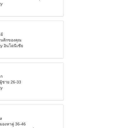
ty
ย์
แมนติกของคุณ
y อินโดนีเซีย
ิก
ผู้ชาย 26-33
ty
มษ
ังมองหาคู่ 36-46