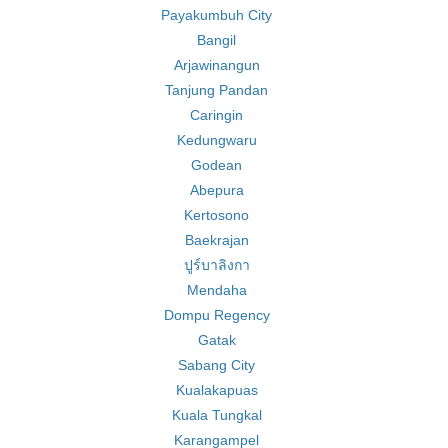
Payakumbuh City
Bangil
Arjawinangun
Tanjung Pandan
Caringin
Kedungwaru
Godean
Abepura
Kertosono
Baekrajan
ปูร์บาลิงกา
Mendaha
Dompu Regency
Gatak
Sabang City
Kualakapuas
Kuala Tungkal
Karangampel