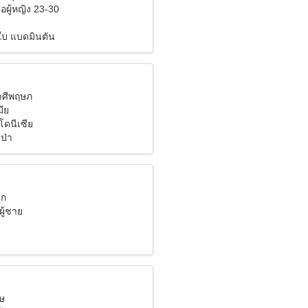
อผู้หญิง 23-30
ใบ แบดมินตัน
ราศีพฤษภ
ีย
โดนีเซีย
ป่า
ิก
ผู้ชาย
มษ