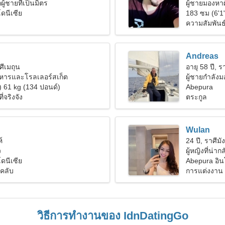
ผู้ชายที่เป็นมิตร
ผู้ชายมองหาผ
ดนีเซีย
183 ซม (6'1
ความสัมพันธ์ท
Andreas
ศีเมถุน
อายุ 58 ปี, ร
หารและโรลเลอร์สเก็ต
ผู้ชายกำลัง
) 61 kg (134 ปอนด์)
Abepura
่จริงจัง
ตระกูล
Wulan
์
24 ปี, ราศีมั
ว
ผู้หญิงที่น่า
ดนีเซีย
Abepura อิน
คลับ
การแต่งงาน
วิธีการทำงานของ IdnDatingGo