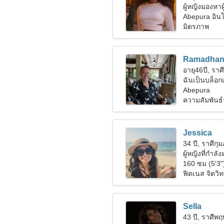
ผู้หญิงมองหาผ
Abepura อินโ
มิตรภาพ
Ramadha
อายุ46ปี, ราศ
ฉันเป็นบล็อกเ
Abepura
ความสัมพันธ์
Jessica
34 ปี, ราศีกุม
ผู้หญิงที่กำลั
160 ซม (5'3"
ฟิตเนส จิตวิ
Sella
43 ปี, ราศีพ