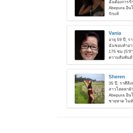
ฉันต้องการรัก
Abepura อินโ
รักแท้
Vania
อายุ 59 ปี, รา
ฉันชอบทำอา
175 ซม (5'9"
ความสัมพันธ์ที
Sheren
35 ปี, ราศีสิงห
สาวโสดหาผั
Abepura อินโ
ชายหาด ไนท์