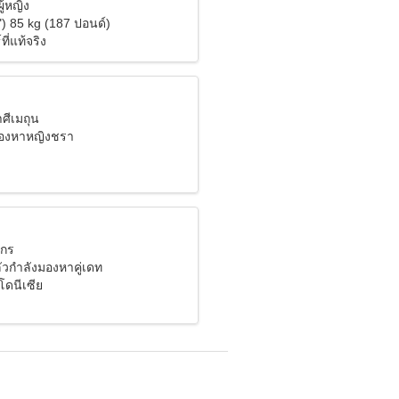
ู้หญิง
") 85 kg (187 ปอนด์)
ี่แท้จริง
าศีเมถุน
มองหาหญิงชรา
งกร
กลัวกำลังมองหาคู่เดท
โดนีเซีย