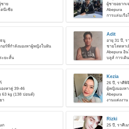
ู้ชาย
ผู้ชายอยากเจ
ดนีเซีย
Abepura
การแล่นเรือ
n
Adit
ีธนู
อายุ 31 ปี, 
กอร์ที่กำลังมองหาผู้หญิงในฝัน
ชายโสดหาเม
Abepura อิน
ระยะสั้น
บลูส์ การเดิน
Kezia
ภ์
26 ปี, ราศีพิจ
งมองหาคู่ 39-46
ผู้หญิงมองหา
) 63 kg (138 ปอนด์)
Abepura
ทยา
งานแต่งงาน
Rizki
ฤษภ
25 ปี, ราศีเ