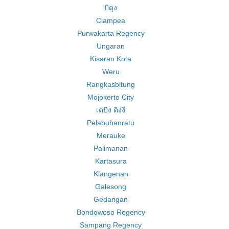
บิตุง
Ciampea
Purwakarta Regency
Ungaran
Kisaran Kota
Weru
Rangkasbitung
Mojokerto City
เตบิง ติงงี
Pelabuhanratu
Merauke
Palimanan
Kartasura
Klangenan
Galesong
Gedangan
Bondowoso Regency
Sampang Regency